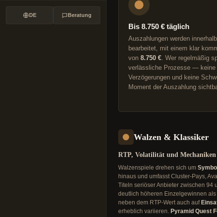
DE
Beratung
Bis 8.750 € täglich
Auszahlungen werden innerhal
bearbeitet, mit einem klar komm
von
8.750 €
. Wer regelmäßig spi
verlässliche Prozesse — keine 
Verzögerungen und keine Schwel
Moment der Auszahlung sichtba
Walzen & Klassiker
RTP, Volatilität und Mechaniken
Walzenspiele drehen sich um
Symbol
hinaus und umfasst Cluster-Pays, A
Titeln seriöser Anbieter zwischen 94 
deutlich höheren Einzelgewinnen als 
neben dem RTP-Wert auch auf
Einsa
erheblich variieren.
Pyramid Quest F