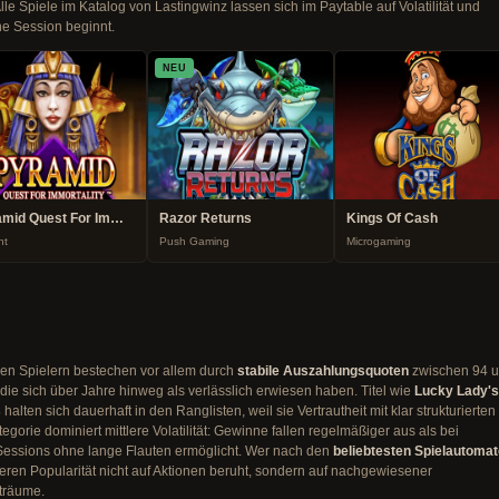
lle Spiele im Katalog von Lastingwinz lassen sich im Paytable auf Volatilität und
ne Session beginnt.
NEU
Pyramid Quest For Immortality
Razor Returns
Kings Of Cash
nt
Push Gaming
Microgaming
hen Spielern bestechen vor allem durch
stabile Auszahlungsquoten
zwischen 94 
ie sich über Jahre hinweg als verlässlich erwiesen haben. Titel wie
Lucky Lady's
s
halten sich dauerhaft in den Ranglisten, weil sie Vertrautheit mit klar strukturierten
gorie dominiert mittlere Volatilität: Gewinne fallen regelmäßiger aus als bei
Sessions ohne lange Flauten ermöglicht. Wer nach den
beliebtesten Spielautomat
, deren Popularität nicht auf Aktionen beruht, sondern auf nachgewiesener
iträume.