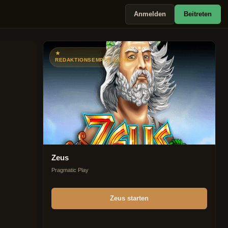
Anmelden
Beitreten
REDAKTIONSEMPFEHLUNG
Zeus
Pragmatic Play
Zeus starten