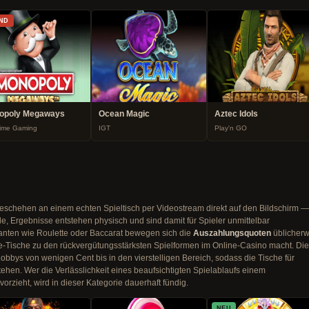
ND
opoly Megaways
Ocean Magic
Aztec Idols
Time Gaming
IGT
Play'n GO
schehen an einem echten Spieltisch per Videostream direkt auf den Bildschirm —
e, Ergebnisse entstehen physisch und sind damit für Spieler unmittelbar
ianten wie Roulette oder Baccarat bewegen sich die
Auszahlungsquoten
üblicherw
e-Tische zu den rückvergütungsstärksten Spielformen im Online-Casino macht. Die
Lobbys von wenigen Cent bis in den vierstelligen Bereich, sodass die Tische für
stehen. Wer die Verlässlichkeit eines beaufsichtigten Spielablaufs einem
orzieht, wird in dieser Kategorie dauerhaft fündig.
NEU