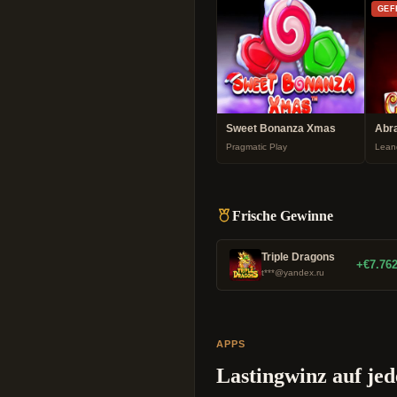
GEF
Sweet Bonanza Xmas
Abr
Pragmatic Play
Lean
Frische Gewinne
Triple Dragons
+€7.76
t***@yandex.ru
APPS
Lastingwinz auf je