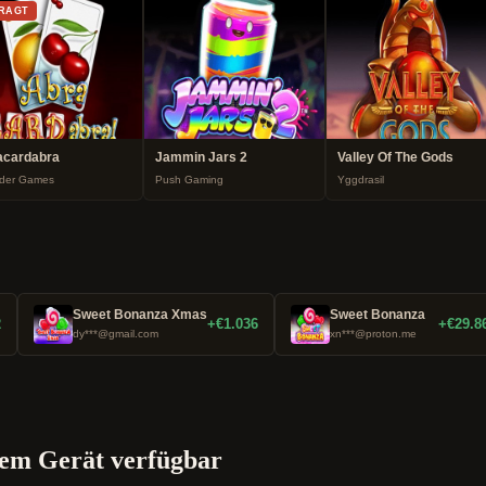
RAGT
acardabra
Jammin Jars 2
Valley Of The Gods
der Games
Push Gaming
Yggdrasil
Sweet Bonanza Xmas
Sweet Bonanza
2
+€1.036
+€29.8
dy***@gmail.com
xn***@proton.me
dem Gerät verfügbar