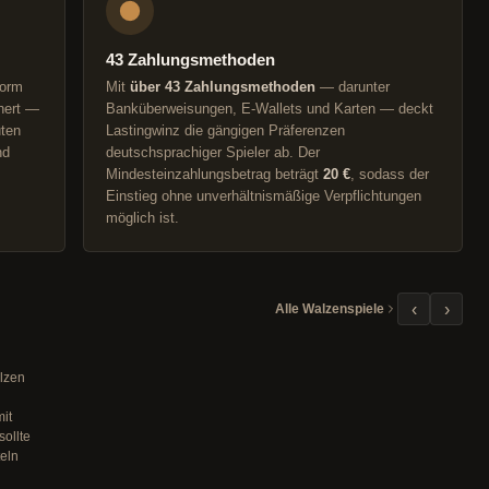
43 Zahlungsmethoden
form
Mit
über 43 Zahlungsmethoden
— darunter
hert —
Banküberweisungen, E-Wallets und Karten — deckt
uten
Lastingwinz die gängigen Präferenzen
nd
deutschsprachiger Spieler ab. Der
Mindesteinzahlungsbetrag beträgt
20 €
, sodass der
Einstieg ohne unverhältnismäßige Verpflichtungen
möglich ist.
‹
›
Alle Walzenspiele
alzen
mit
sollte
eln