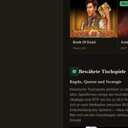
NEU
Book Of Dead
Azte
Play'n GO
EGT
Bewährte Tischspiele
Regeln, Quoten und Strategie
Klassische Tischspiele gehören zu den
allen Spielformen einige der höchst
Strategie eine RTP von bis zu 99,5 P
sich je nach Wettoption zwischen 98,9
Entscheidung des Spielers — etwa ob
Wer sich mit den Grundregeln vertraut
Einsatz.